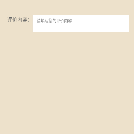
评价内容：
姓名：
验证码：
Copyright 2020 zdglx.com All Rights Reseerved
滇ICP备20006117号-1
版权所有·正道管理学网
支持：
网站建设
天度网络
地址：昆明市呈贡区雨花毓秀小区智善苑