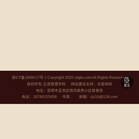
Copyright 2020 zdglx.com All Rights Reseerved
滇ICP备20006117号-1
版权所有·正道管理学网
支持：
网站建设
天度网络
意见
地址：昆明市呈贡区雨花毓秀小区智善苑
电话：18788155658 传真： 邮箱：cjs18@126.com