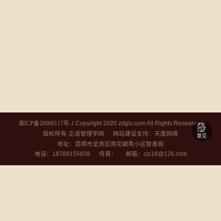
Copyright 2020 zdglx.com All Rights Reseerved
滇ICP备20006117号-1
版权所有·正道管理学网
支持：
网站建设
天度网络
意见
地址：昆明市呈贡区雨花毓秀小区智善苑
电话：18788155658 传真： 邮箱：cjs18@126.com